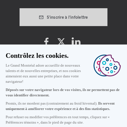
Type d'entrevue
S'inscrire à l'infolettre
arrow_drop_down
Préférences témoins
Politique de vie privée
Conditions d'utilisation
12
h
04
à Montréal