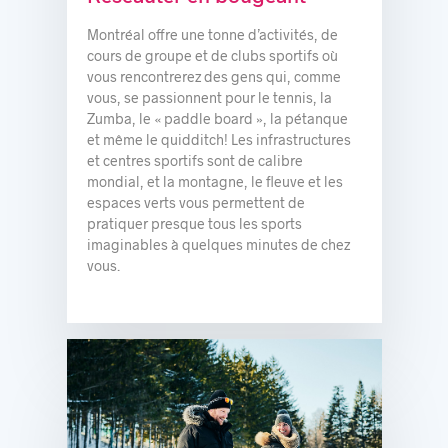
© Alexandra Côté-Durrer
Montréal offre une tonne d’activités, de
cours de groupe et de clubs sportifs où
vous rencontrerez des gens qui, comme
vous, se passionnent pour le tennis, la
Zumba, le « paddle board », la pétanque
et même le quidditch! Les infrastructures
et centres sportifs sont de calibre
mondial, et la montagne, le fleuve et les
espaces verts vous permettent de
pratiquer presque tous les sports
imaginables à quelques minutes de chez
vous.