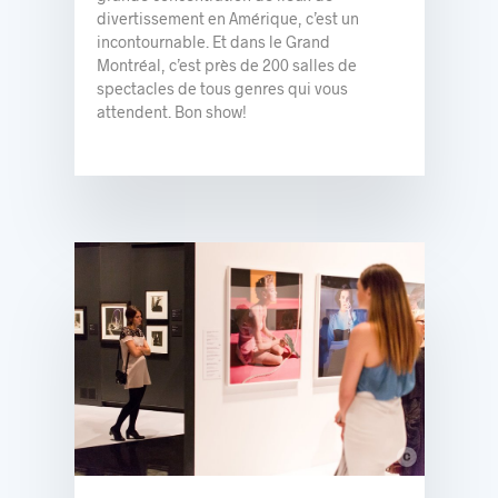
divertissement en Amérique, c’est un
incontournable. Et dans le Grand
Montréal, c’est près de 200 salles de
spectacles de tous genres qui vous
attendent. Bon show!
c