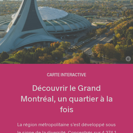
c
© Montréal International
CARTE INTERACTIVE
Découvrir le Grand
Montréal, un quartier à la
fois
La région métropolitaine s’est développé sous
le signe de la diversité. Concentrés sur 4 374,1