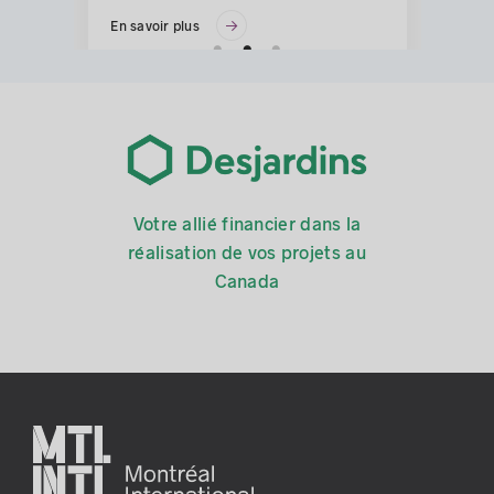
En savoir plus
lens
lens
lens
Votre allié financier dans la
réalisation de vos projets au
Canada