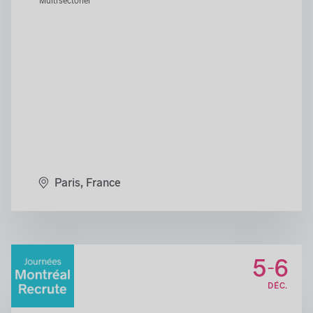
Multisectoriel
Paris, France
5
6
-
DÉC.