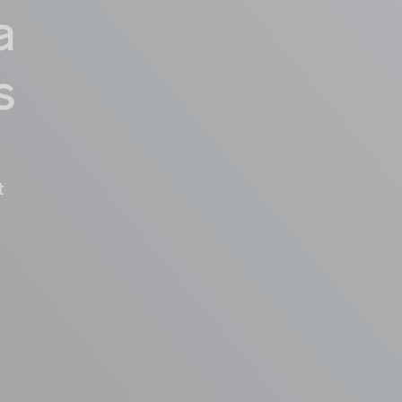
a
s
t