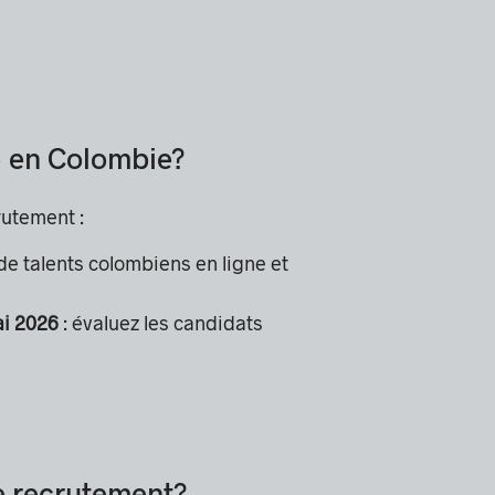
» en Colombie?
rutement :
de talents colombiens en ligne et
ai 2026
: évaluez les candidats
de recrutement?