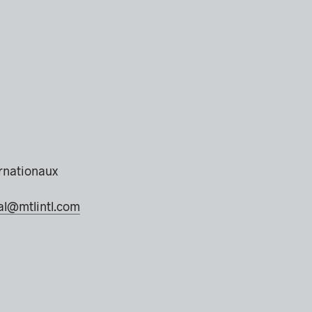
ernationaux
al@mtlintl.com