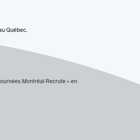
au Québec.
Journées
Montréal Recrute » en